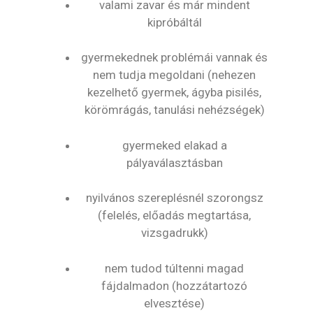
valami zavar és már mindent
kipróbáltál
gyermekednek problémái vannak és
nem tudja megoldani (nehezen
kezelhető gyermek, ágyba pisilés,
körömrágás, tanulási nehézségek)
gyermeked elakad a
pályaválasztásban
nyilvános szereplésnél szorongsz
(felelés, előadás megtartása,
vizsgadrukk)
nem tudod túltenni magad
fájdalmadon (hozzátartozó
elvesztése)