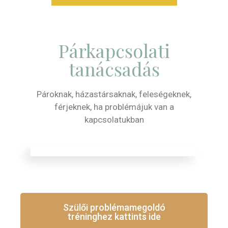
Párkapcsolati
tanácsadás
Pároknak, házastársaknak, feleségeknek,
férjeknek, ha problémájuk van a
kapcsolatukban
Szülői problémamegoldó
tréninghez kattints ide