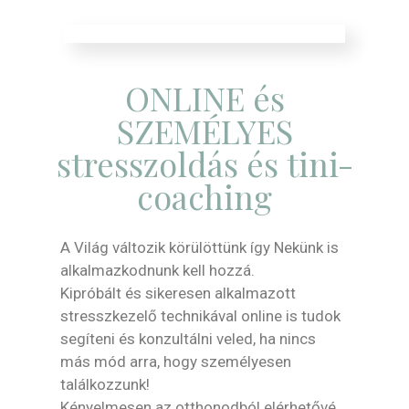
ONLINE és
SZEMÉLYES
stresszoldás és tini-
coaching
A Világ változik körülöttünk így Nekünk is
alkalmazkodnunk kell hozzá.
Kipróbált és sikeresen alkalmazott
stresszkezelő technikával online is tudok
segíteni és konzultálni veled, ha nincs
más mód arra, hogy személyesen
találkozzunk!
Kényelmesen az otthonodból elérhetővé