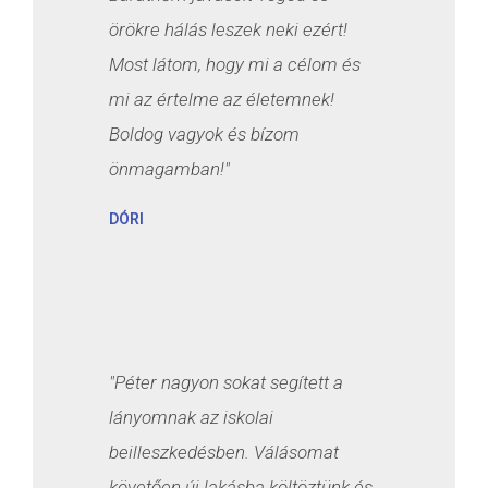
örökre hálás leszek neki ezért!
Most látom, hogy mi a célom és
mi az értelme az életemnek!
Boldog vagyok és bízom
önmagamban!"
DÓRI
"Péter nagyon sokat segített a
lányomnak az iskolai
beilleszkedésben. Válásomat
követően új lakásba költöztünk és