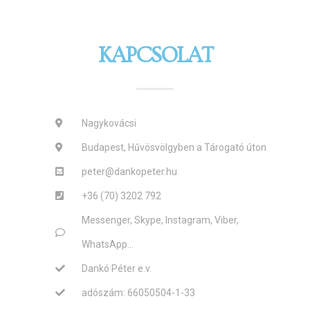
KAPCSOLAT
Nagykovácsi
Budapest, Hűvösvölgyben a Tárogató úton
peter@dankopeter.hu
+36 (70) 3202 792
Messenger, Skype, Instagram, Viber,
WhatsApp...
Dankó Péter e.v.
adószám: 66050504-1-33