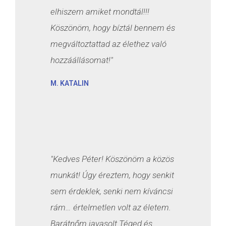
elhiszem amiket mondtál!!!
Köszönöm, hogy bíztál bennem és
megváltoztattad az élethez való
hozzáállásomat!"
M. KATALIN
"Kedves Péter! Köszönöm a közös
munkát! Úgy éreztem, hogy senkit
sem érdeklek, senki nem kíváncsi
rám… értelmetlen volt az életem.
Barátnőm javasolt Téged és